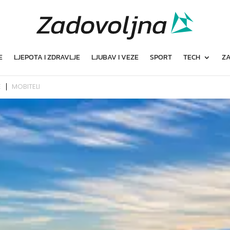
E
LJEPOTA I ZDRAVLJE
LJUBAV I VEZE
SPORT
TECH
ZA