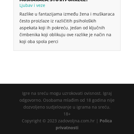
Ljubav i veze
Razlike u fantazijama između žena i muškaraca
često proizlaze iz različitih psiholoških
aspekata koji ih pokreću. Jedan od ključnih
čimbenika koji oblikuju ove razlike je način na
koji oba spola perci
Igre na sreću mogu uzrokovati ovisnost. Igraj
odgovorno. Osobama mlađim od 18 godina nije
dozvoljeno sudjelovanje u igrama na sreću.
18+
Copyright © 2023 zadovoljna.com.hr |
Polica
privatnosti