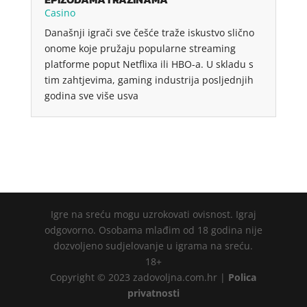
Casino
Današnji igrači sve češće traže iskustvo slično
onome koje pružaju popularne streaming
platforme poput Netflixa ili HBO-a. U skladu s
tim zahtjevima, gaming industrija posljednjih
godina sve više usva
Igre na sreću mogu uzrokovati ovisnost. Igraj
odgovorno. Osobama mlađim od 18 godina nije
dozvoljeno sudjelovanje u igrama na sreću.
18+
Copyright © 2023 zadovoljna.com.hr |
Polica
privatnosti