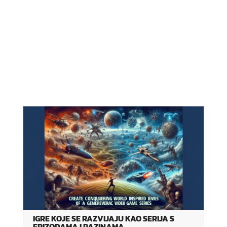
IGRE KOJE SE RAZVIJAJU KAO SERIJA S
EPIZODAMA I RAZINAMA