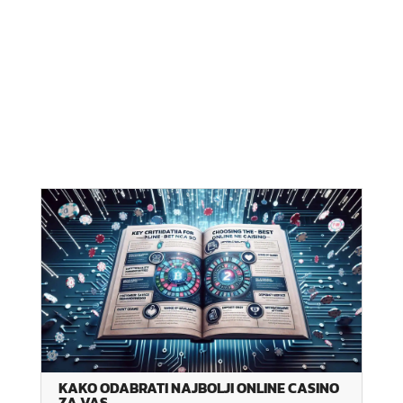
KAKO ODABRATI NAJBOLJI ONLINE CASINO
ZA VAS