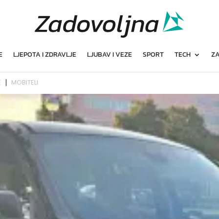
E
LJEPOTA I ZDRAVLJE
LJUBAV I VEZE
SPORT
TECH
ZA