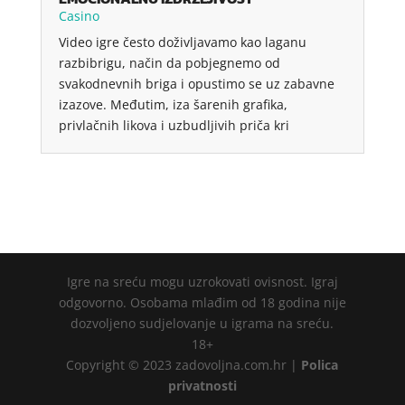
Casino
Video igre često doživljavamo kao laganu
razbibrigu, način da pobjegnemo od
svakodnevnih briga i opustimo se uz zabavne
izazove. Međutim, iza šarenih grafika,
privlačnih likova i uzbudljivih priča kri
Igre na sreću mogu uzrokovati ovisnost. Igraj
odgovorno. Osobama mlađim od 18 godina nije
dozvoljeno sudjelovanje u igrama na sreću.
18+
Copyright © 2023 zadovoljna.com.hr |
Polica
privatnosti