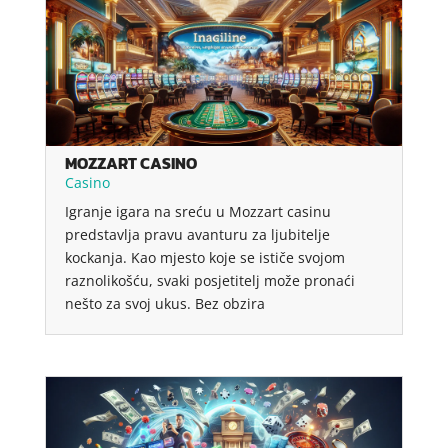
MOZZART CASINO
Casino
Igranje igara na sreću u Mozzart casinu
predstavlja pravu avanturu za ljubitelje
kockanja. Kao mjesto koje se ističe svojom
raznolikošću, svaki posjetitelj može pronaći
nešto za svoj ukus. Bez obzira