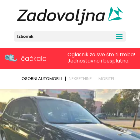
Izbornik