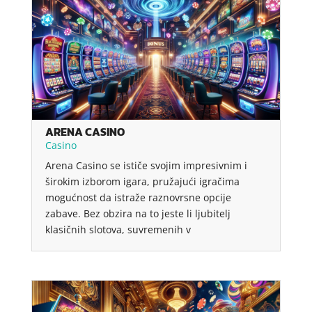
ARENA CASINO
Casino
Arena Casino se ističe svojim impresivnim i
širokim izborom igara, pružajući igračima
mogućnost da istraže raznovrsne opcije
zabave. Bez obzira na to jeste li ljubitelj
klasičnih slotova, suvremenih v