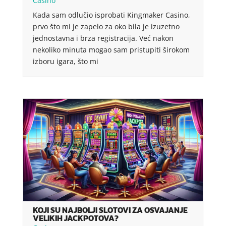
Casino
Kada sam odlučio isprobati Kingmaker Casino,
prvo što mi je zapelo za oko bila je izuzetno
jednostavna i brza registracija. Već nakon
nekoliko minuta mogao sam pristupiti širokom
izboru igara, što mi
KOJI SU NAJBOLJI SLOTOVI ZA OSVAJANJE
VELIKIH JACKPOTOVA?