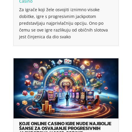
Casino
Za igrače koji žele osvojiti iznimno visoke
dobitke, igre s progresivnim jackpotom
predstavljaju najprivlačniju opciju. Ono po
čemu se ove igre razlikuju od običnih slotova
jest činjenica da dio svako
KOJE ONLINE CASINO IGRE NUDE NAJBOLJE
ŠANSE ZA OSVAJANJE PROGRESIVNIH