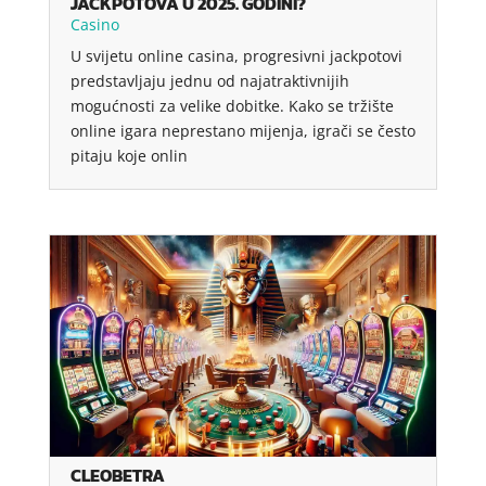
JACKPOTOVA U 2025. GODINI?
Casino
U svijetu online casina, progresivni jackpotovi
predstavljaju jednu od najatraktivnijih
mogućnosti za velike dobitke. Kako se tržište
online igara neprestano mijenja, igrači se često
pitaju koje onlin
CLEOBETRA