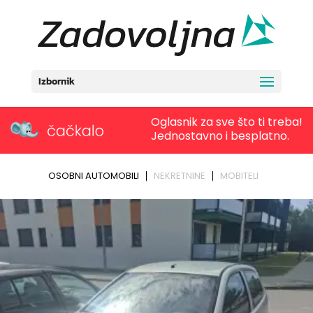
Izbornik