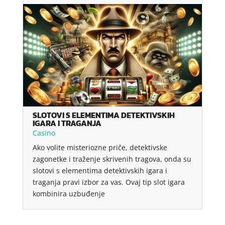
SLOTOVI S ELEMENTIMA DETEKTIVSKIH
IGARA I TRAGANJA
Casino
Ako volite misteriozne priče, detektivske
zagonetke i traženje skrivenih tragova, onda su
slotovi s elementima detektivskih igara i
traganja pravi izbor za vas. Ovaj tip slot igara
kombinira uzbuđenje