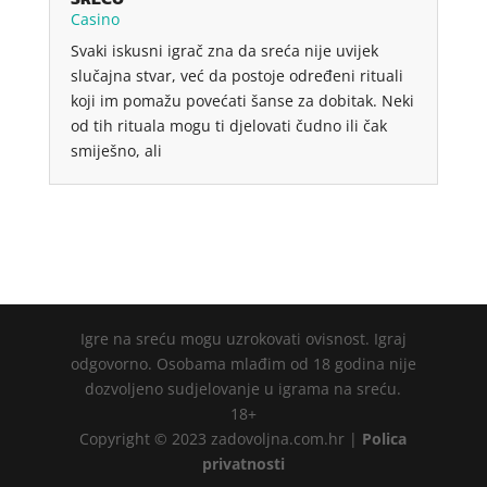
Casino
Svaki iskusni igrač zna da sreća nije uvijek
slučajna stvar, već da postoje određeni rituali
koji im pomažu povećati šanse za dobitak. Neki
od tih rituala mogu ti djelovati čudno ili čak
smiješno, ali
Igre na sreću mogu uzrokovati ovisnost. Igraj
odgovorno. Osobama mlađim od 18 godina nije
dozvoljeno sudjelovanje u igrama na sreću.
18+
Copyright © 2023 zadovoljna.com.hr |
Polica
privatnosti