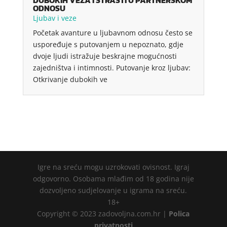
DUBOKIH VEZA I STRASTI U PARTNERSKOM
ODNOSU
Ljubav i veze
Početak avanture u ljubavnom odnosu često se
uspoređuje s putovanjem u nepoznato, gdje
dvoje ljudi istražuje beskrajne mogućnosti
zajedništva i intimnosti. Putovanje kroz ljubav:
Otkrivanje dubokih ve
Igre na sreću mogu uzrokovati ovisnost. Igraj
odgovorno. Osobama mlađim od 18 godina nije
dozvoljeno sudjelovanje u igrama na sreću.
18+
Copyright © 2023 zadovoljna.com.hr |
Polica
privatnosti