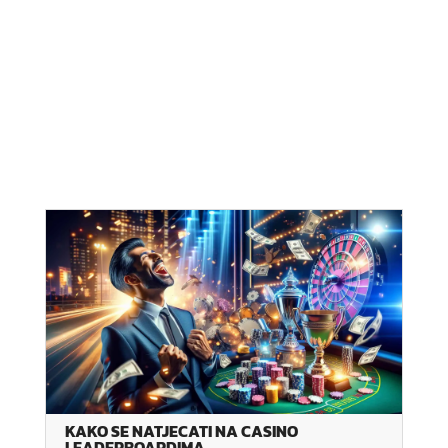
KAKO SE NATJECATI NA CASINO
LEADERBOARDIMA