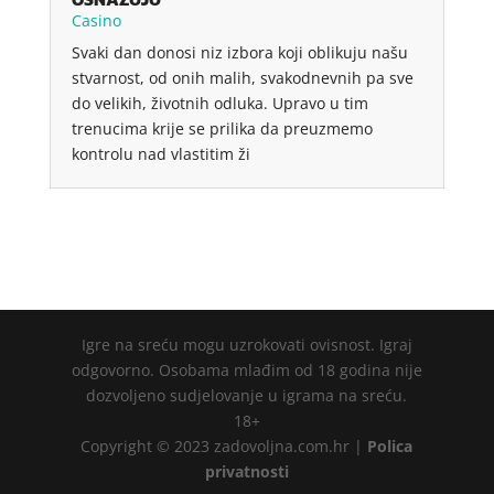
Casino
Svaki dan donosi niz izbora koji oblikuju našu
stvarnost, od onih malih, svakodnevnih pa sve
do velikih, životnih odluka. Upravo u tim
trenucima krije se prilika da preuzmemo
kontrolu nad vlastitim ži
Igre na sreću mogu uzrokovati ovisnost. Igraj
odgovorno. Osobama mlađim od 18 godina nije
dozvoljeno sudjelovanje u igrama na sreću.
18+
Copyright © 2023 zadovoljna.com.hr |
Polica
privatnosti