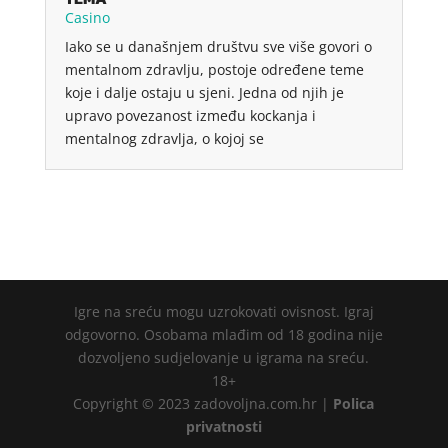
Casino
Iako se u današnjem društvu sve više govori o
mentalnom zdravlju, postoje određene teme
koje i dalje ostaju u sjeni. Jedna od njih je
upravo povezanost između kockanja i
mentalnog zdravlja, o kojoj se
Igre na sreću mogu uzrokovati ovisnost. Igraj
odgovorno. Osobama mlađim od 18 godina nije
dozvoljeno sudjelovanje u igrama na sreću.
18+
Copyright © 2023 zadovoljna.com.hr |
Polica
privatnosti