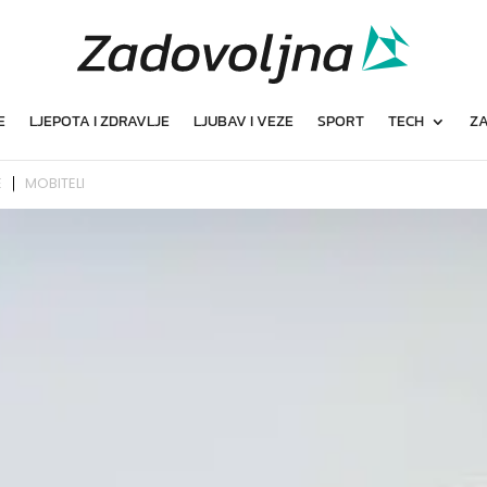
E
LJEPOTA I ZDRAVLJE
LJUBAV I VEZE
SPORT
TECH
ZA