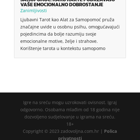
VAŠE EMOCIONALNO DOBROSTANJE
Zanimljivosti
Ljubavni Tarot kao Alat za Samopomoć pruža
značajne uvide u osobnu psihu, omogućavajući
pojedincima da bolje razumiju svoje
emocionalne motive, želje i strahove.
Korištenje tarota u kontekstu samopomo
Igre na sreću mogu uzrokovati ovisnost. Igraj
odgovorno. Osobama mlađim od 18 godina nije
dozvoljeno sudjelovanje u igrama na sreću.
18+
Copyright © 2023 zadovoljna.com.hr |
Polica
privatnosti