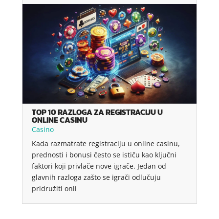
TOP 10 RAZLOGA ZA REGISTRACIJU U
ONLINE CASINU
Casino
Kada razmatrate registraciju u online casinu,
prednosti i bonusi često se ističu kao ključni
faktori koji privlače nove igrače. Jedan od
glavnih razloga zašto se igrači odlučuju
pridružiti onli