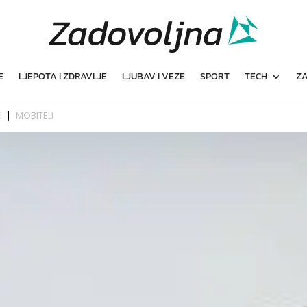
E
LJEPOTA I ZDRAVLJE
LJUBAV I VEZE
SPORT
TECH
ZA