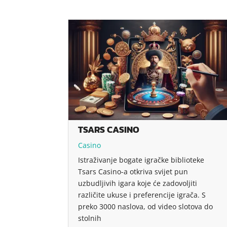
TSARS CASINO
Casino
Istraživanje bogate igračke biblioteke
Tsars Casino-a otkriva svijet pun
uzbudljivih igara koje će zadovoljiti
različite ukuse i preferencije igrača. S
preko 3000 naslova, od video slotova do
stolnih