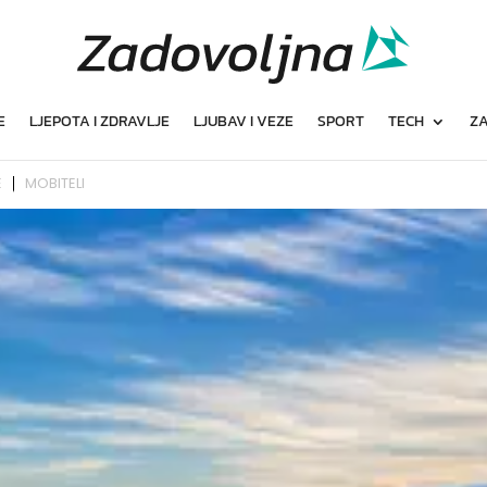
E
LJEPOTA I ZDRAVLJE
LJUBAV I VEZE
SPORT
TECH
ZA