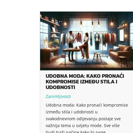
UDOBNA MODA: KAKO PRONAĆI
KOMPROMISE IZMEĐU STILA I
UDOBNOSTI
Zanimljivosti
Udobna moda: Kako pronaći kompromise
između stila i udobnosti u
svakodnevnom odijevanju postaje sve
važnija tema u svijetu mode. Sve više
ljudi traži načine kako bi svoje