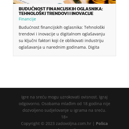
BUDUĆNOST FINANCIJSKIH OGLASNIKA:
TEHNOLOŠKI TRENDOVI I INOVACIJE
Financije
Budućnost financijskih oglasnika: Tehnološki
trendovi i inovacije u digitalnom oglašavanju
su ključni faktori koji će oblikovati industriju
oglašavanja u narednim godinama. Digita
Igre na sreću mogu uzrokovati ovisnost. Igraj
odgovorno. Osobama mlađim od 18 godina nije
dozvoljeno sudjelovanje u igrama na sreću.
18+
Copyright © 2023 zadovoljna.com.hr |
Polica