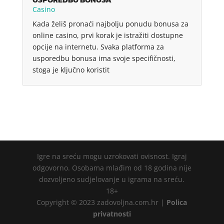
Casino
Kada želiš pronaći najbolju ponudu bonusa za
online casino, prvi korak je istražiti dostupne
opcije na internetu. Svaka platforma za
usporedbu bonusa ima svoje specifičnosti,
stoga je ključno koristit
Igre na sreću mogu uzrokovati ovisnost. Igraj
odgovorno. Osobama mlađim od 18 godina nije
dozvoljeno sudjelovanje u igrama na sreću.
18+
Copyright © 2023 zadovoljna.com.hr |
Polica
privatnosti