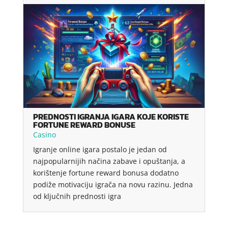
PREDNOSTI IGRANJA IGARA KOJE KORISTE
FORTUNE REWARD BONUSE
Casino
Igranje online igara postalo je jedan od
najpopularnijih načina zabave i opuštanja, a
korištenje fortune reward bonusa dodatno
podiže motivaciju igrača na novu razinu. Jedna
od ključnih prednosti igra