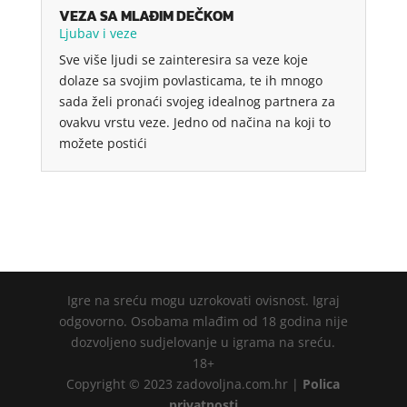
VEZA SA MLAĐIM DEČKOM
Ljubav i veze
Sve više ljudi se zainteresira sa veze koje
dolaze sa svojim povlasticama, te ih mnogo
sada želi pronaći svojeg idealnog partnera za
ovakvu vrstu veze. Jedno od načina na koji to
možete postići
Igre na sreću mogu uzrokovati ovisnost. Igraj
odgovorno. Osobama mlađim od 18 godina nije
dozvoljeno sudjelovanje u igrama na sreću.
18+
Copyright © 2023 zadovoljna.com.hr |
Polica
privatnosti