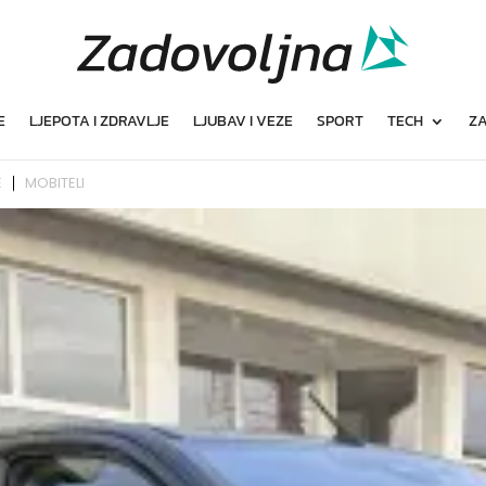
E
LJEPOTA I ZDRAVLJE
LJUBAV I VEZE
SPORT
TECH
ZA