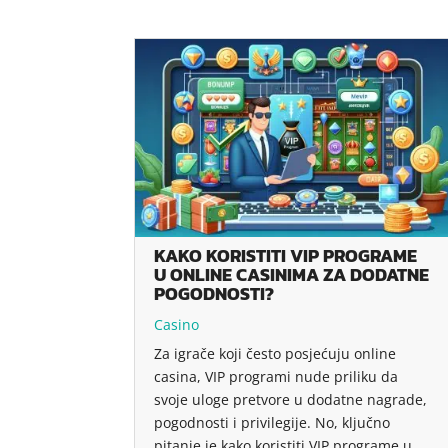
KAKO KORISTITI VIP PROGRAME
U ONLINE CASINIMA ZA DODATNE
POGODNOSTI?
Casino
Za igrače koji često posjećuju online
casina, VIP programi nude priliku da
svoje uloge pretvore u dodatne nagrade,
pogodnosti i privilegije. No, ključno
pitanje je kako koristiti VIP programe u