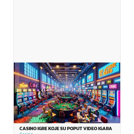
CASINO IGRE KOJE SU POPUT VIDEO IGARA