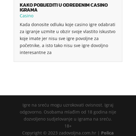
KAKO POBIJEDITI U ODREĐENIM CASINO
IGRAMA
Casino
Kada donosite odluku koje casino igre odabrati
za igranje uzmite u obzir svoje vlastito iskustvo
koje imate jer nisu sve igre povoljne za
početnike, a isto tako nisu sve igre dovoljno
interesantne za
Igre na sreću mogu uzrokovati ovisnost. Igraj
odgovorno. Osobama mlađim od 18 godina nije
dozvoljeno sudjelovanje u igrama na sreću.
18+
Copyright © 2023 zadovoljna.com.hr |
Polica