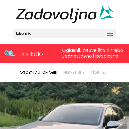
Izbornik