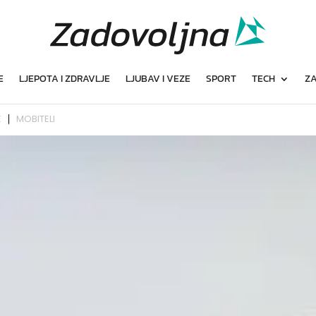
E
LJEPOTA I ZDRAVLJE
LJUBAV I VEZE
SPORT
TECH
ZA