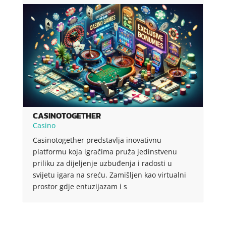
CASINOTOGETHER
Casino
Casinotogether predstavlja inovativnu
platformu koja igračima pruža jedinstvenu
priliku za dijeljenje uzbuđenja i radosti u
svijetu igara na sreću. Zamišljen kao virtualni
prostor gdje entuzijazam i s