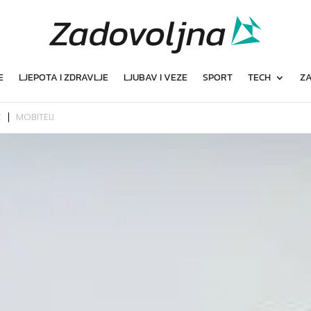
E
LJEPOTA I ZDRAVLJE
LJUBAV I VEZE
SPORT
TECH
ZA