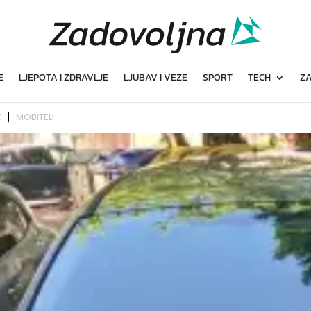
E
LJEPOTA I ZDRAVLJE
LJUBAV I VEZE
SPORT
TECH
ZA