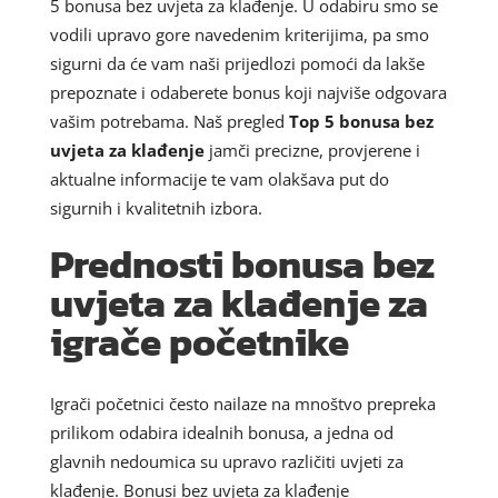
5 bonusa bez uvjeta za klađenje. U odabiru smo se
vodili upravo gore navedenim kriterijima, pa smo
sigurni da će vam naši prijedlozi pomoći da lakše
prepoznate i odaberete bonus koji najviše odgovara
vašim potrebama. Naš pregled
Top 5 bonusa bez
uvjeta za klađenje
jamči precizne, provjerene i
aktualne informacije te vam olakšava put do
sigurnih i kvalitetnih izbora.
Prednosti bonusa bez
uvjeta za klađenje za
igrače početnike
Igrači početnici često nailaze na mnoštvo prepreka
prilikom odabira idealnih bonusa, a jedna od
glavnih nedoumica su upravo različiti uvjeti za
klađenje. Bonusi bez uvjeta za klađenje