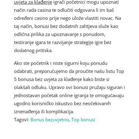
uvjeta za klađenje
igrači početnici mogu upoznati
način rada casina te odlučiti odgovara li im baš
određeni casino prije nego ulože vlastiti novac. Na
taj način, bonusi bez dodatnih zahtjeva služe kao
odlična prilika za upoznavanje s ponudom,
testiranje igara te razvijanje strategije igre bez
dodatnog pritiska.
Ako ste početnik i niste sigurni koju ponudu
odabrati, preporučujemo da proučite našu listu Top
5 bonusa bez uvjeta za klađenje kako biste si
olakšali odluku. Upravo ovi bonusi pružaju siguran i
jednostavan početak online igranja te omogućavaju
ugodno korisničko iskustvo bez neočekivanih
iznenađenja ili komplikacija.
Tagovi:
Bonus bezuvjetno
,
Top bonusi