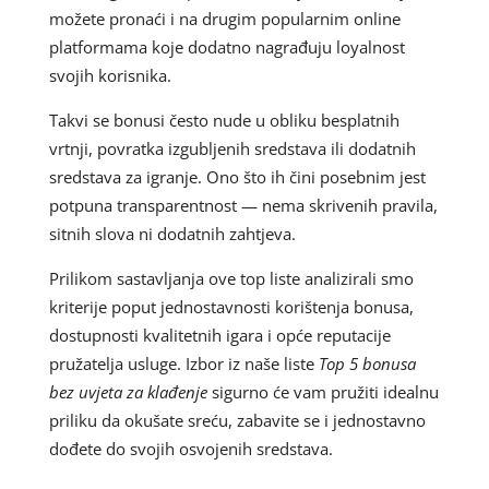
možete pronaći i na drugim popularnim online
platformama koje dodatno nagrađuju loyalnost
svojih korisnika.
Takvi se bonusi često nude u obliku besplatnih
vrtnji, povratka izgubljenih sredstava ili dodatnih
sredstava za igranje. Ono što ih čini posebnim jest
potpuna transparentnost — nema skrivenih pravila,
sitnih slova ni dodatnih zahtjeva.
Prilikom sastavljanja ove top liste analizirali smo
kriterije poput jednostavnosti korištenja bonusa,
dostupnosti kvalitetnih igara i opće reputacije
pružatelja usluge. Izbor iz naše liste
Top 5 bonusa
bez uvjeta za klađenje
sigurno će vam pružiti idealnu
priliku da okušate sreću, zabavite se i jednostavno
dođete do svojih osvojenih sredstava.