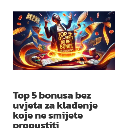
Top 5 bonusa bez
uvjeta za klađenje
koje ne smijete
propustiti