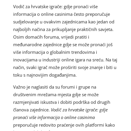
Vodič za hrvatske igrače: gdje pronaći više
informacija o online casinima često preporučuje
sudjelovanje u ovakvim zajednicama kao jedan od
najboljih načina za prikupljanje praktičnih savjeta.
Osim domaćih foruma, vrijedi pratiti i
međunarodne zajednice gdje se može pronaći još
više informacija o globalnim trendovima i
inovacijama u industriji online igara na sreću. Na taj
način, svaki igrač može proširiti svoje znanje i biti u
toku s najnovijim događanjima.
Važno je naglasiti da su forumi i grupe na
društvenim mrežama mjesta gdje se može
razmjenjivati iskustva i dobiti podrška od drugih
članova zajednice.
Vodič za hrvatske igrače: gdje
pronaći više informacija o online casinima
preporučuje redovito praćenje ovih platformi kako