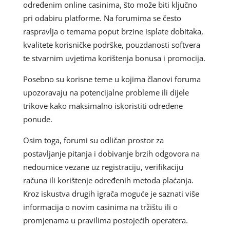
određenim online casinima, što može biti ključno
pri odabiru platforme. Na forumima se često
raspravlja o temama poput brzine isplate dobitaka,
kvalitete korisničke podrške, pouzdanosti softvera
te stvarnim uvjetima korištenja bonusa i promocija.
Posebno su korisne teme u kojima članovi foruma
upozoravaju na potencijalne probleme ili dijele
trikove kako maksimalno iskoristiti određene
ponude.
Osim toga, forumi su odličan prostor za
postavljanje pitanja i dobivanje brzih odgovora na
nedoumice vezane uz registraciju, verifikaciju
računa ili korištenje određenih metoda plaćanja.
Kroz iskustva drugih igrača moguće je saznati više
informacija o novim casinima na tržištu ili o
promjenama u pravilima postojećih operatera.