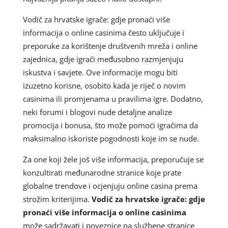
Vodič za hrvatske igrače: gdje pronaći više
informacija o online casinima često uključuje i
preporuke za korištenje društvenih mreža i online
zajednica, gdje igrači međusobno razmjenjuju
iskustva i savjete. Ove informacije mogu biti
izuzetno korisne, osobito kada je riječ o novim
casinima ili promjenama u pravilima igre. Dodatno,
neki forumi i blogovi nude detaljne analize
promocija i bonusa, što može pomoći igračima da
maksimalno iskoriste pogodnosti koje im se nude.
Za one koji žele još više informacija, preporučuje se
konzultirati međunarodne stranice koje prate
globalne trendove i ocjenjuju online casina prema
strožim kriterijima.
Vodič za hrvatske igrače: gdje
pronaći više informacija o online casinima
može sadržavati i poveznice na službene stranice