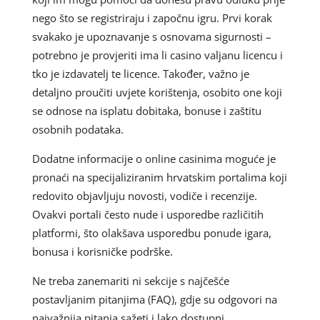
nego što se registriraju i započnu igru. Prvi korak
svakako je upoznavanje s osnovama sigurnosti –
potrebno je provjeriti ima li casino valjanu licencu i
tko je izdavatelj te licence. Također, važno je
detaljno proučiti uvjete korištenja, osobito one koji
se odnose na isplatu dobitaka, bonuse i zaštitu
osobnih podataka.
Dodatne informacije o online casinima moguće je
pronaći na specijaliziranim hrvatskim portalima koji
redovito objavljuju novosti, vodiče i recenzije.
Ovakvi portali često nude i usporedbe različitih
platformi, što olakšava usporedbu ponude igara,
bonusa i korisničke podrške.
Ne treba zanemariti ni sekcije s najčešće
postavljanim pitanjima (FAQ), gdje su odgovori na
najvažnija pitanja sažeti i lako dostupni.