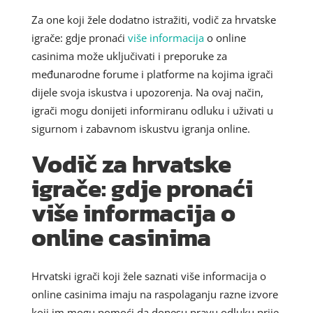
Za one koji žele dodatno istražiti, vodič za hrvatske
igrače: gdje pronaći
više informacija
o online
casinima može uključivati i preporuke za
međunarodne forume i platforme na kojima igrači
dijele svoja iskustva i upozorenja. Na ovaj način,
igrači mogu donijeti informiranu odluku i uživati u
sigurnom i zabavnom iskustvu igranja online.
Vodič za hrvatske
igrače: gdje pronaći
više informacija o
online casinima
Hrvatski igrači koji žele saznati više informacija o
online casinima imaju na raspolaganju razne izvore
koji im mogu pomoći da donesu pravu odluku prije