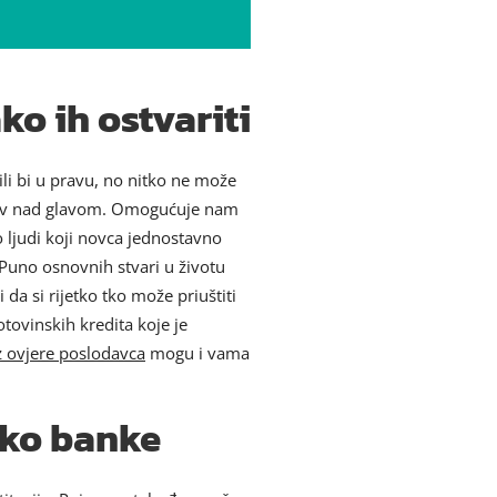
ko ih ostvariti
ili bi u pravu, no nitko ne može
 krov nad glavom. Omogućuje nam
 ljudi koji novca jednostavno
 Puno osnovnih stvari u životu
a si rijetko tko može priuštiti
otovinskih kredita koje je
 ovjere poslodavca
mogu i vama
eko banke