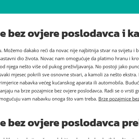
 bez ovjere poslodavca i ka
 Možemo dakako reći da novac nije najbitnija stvar na svijetu i b
n i sastavni dio života. Novac nam omogućuje da platimo hranu i
d njega nešto više od pukog preživljavanja. No postoji jako puno
svaki mjesec pokrili sve osnovne stvari, a kamoli za nešto ekstra.
rimjerice nabavka većeg kućanskog aparata ili automobila. Budući d
slanjaju na brze pozajmice bez ovjere poslodavca. Radi se o vrsti g
a omogućuju vam nabavku onoga što vam treba.
Brze pozajmice bez
e bez ovjere poslodavca pr