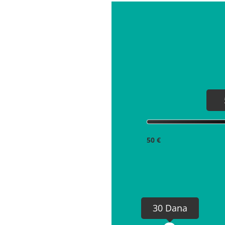
50 €
30 Dana