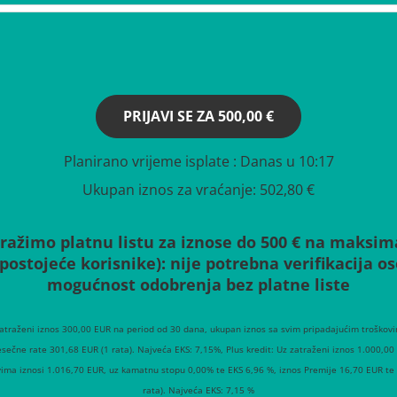
PRIJAVI SE ZA
500,00 €
Planirano vrijeme isplate
: Danas u 10:17
Ukupan iznos za vraćanje:
502,80 €
ražimo platnu listu za iznose do 500 € na maksim
(postojeće korisnike):
nije potrebna verifikacija 
mogućnost odobrenja bez platne liste
zatraženi iznos 300,00 EUR na period od 30 dana, ukupan iznos sa svim pripadajućim troškovi
esečne rate 301,68 EUR (1 rata). Najveća EKS: 7,15%, Plus kredit: Uz zatraženi iznos 1.000,0
vima iznosi 1.016,70 EUR, uz kamatnu stopu 0,00% te EKS 6,96 %, iznos Premije 16,70 EUR te
rata). Najveća EKS: 7,15 %