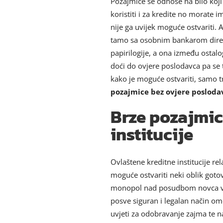
Pozajmice se odnose na bilo koji
koristiti i za kredite no morate
nije ga uvijek moguće ostvariti. 
tamo sa osobnim bankarom direktn
papirilogije, a ona između ostalo
doći do ovjere poslodavca pa se
kako je moguće ostvariti, samo t
pozajmice bez ovjere posloda
Brze pozajmic
institucije
Ovlaštene kreditne institucije re
moguće ostvariti neki oblik goto
monopol nad posudbom novca već s
posve siguran i legalan način o
uvjeti za odobravanje zajma te n