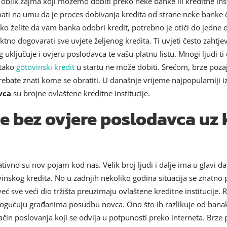
 oblik zajma koji možemo dobiti preko neke banke ili kreditne ins
 imati na umu da je proces dobivanja kredita od strane neke banke
Ako želite da vam banka odobri kredit, potrebno je otići do jedne 
o dogovarati sve uvjete željenog kredita. Ti uvjeti često zahtjev
g uključuje i ovjeru poslodavca te vašu platnu listu. Mnogi ljudi 
 tako
gotovinski kredit
u startu ne može dobiti. Srećom, brze poza
rebate znati kome se obratiti. U današnje vrijeme najpopularniji 
vca
su brojne ovlaštene kreditne institucije.
e bez ovjere poslodavca uz 
lativno su nov pojam kod nas. Velik broj ljudi i dalje ima u glavi 
vinskog kredita. No u zadnjih nekoliko godina situacija se znatno 
ve veći dio tržišta preuzimaju ovlaštene kreditne institucije. Ra
mogućuju građanima posudbu novca. Ono što ih razlikuje od banak
ačin poslovanja koji se odvija u potpunosti preko interneta. Brze