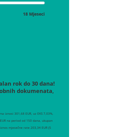
18 Mjeseci
alan rok do 30 dana!
osobnih dokumenata,
ma iznosi 301,68 EUR, uz EKS 7,03%,
0 EUR na period od 150 dana, ukupan
 iznos mjesečne rate 203,34 EUR (5