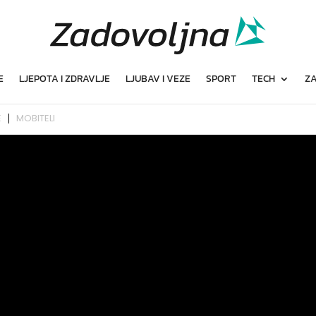
E
LJEPOTA I ZDRAVLJE
LJUBAV I VEZE
SPORT
TECH
ZA