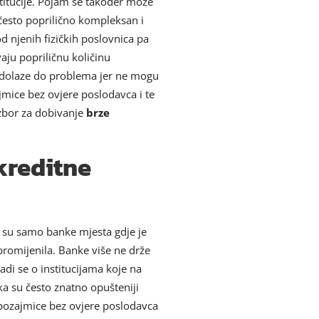
titucije. Pojam se također može
 često poprilično kompleksan i
od njenih fizičkih poslovnica pa
aju popriličnu količinu
ti dolaze do problema jer ne mogu
jmice bez ovjere poslodavca i te
izbor za dobivanje
brze
kreditne
da su samo banke mjesta gdje je
promijenila. Banke više ne drže
di se o institucijama koje na
a su često znatno opušteniji
 pozajmice bez ovjere poslodavca