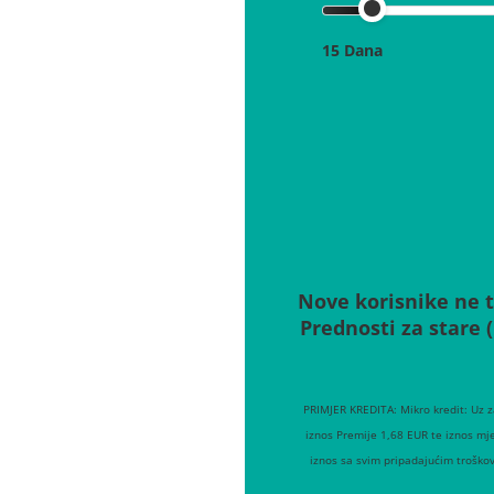
15 Dana
Nove korisnike ne t
Prednosti za stare 
PRIMJER KREDITA: Mikro kredit: Uz 
iznos Premije 1,68 EUR te iznos mj
iznos sa svim pripadajućim troško