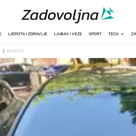
E
LJEPOTA I ZDRAVLJE
LJUBAV I VEZE
SPORT
TECH
ZA