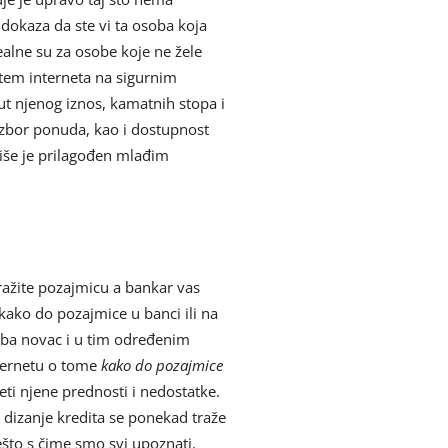
 dokaza da ste vi ta osoba koja
ealne su za osobe koje ne žele
utem interneta na sigurnim
t njenog iznos, kamatnih stopa i
zbor ponuda, kao i dostupnost
više je prilagođen mlađim
tražite pozajmicu a bankar vas
kako do pozajmice u banci ili na
reba novac i u tim određenim
nternetu o tome
kako do pozajmice
eti njene prednosti i nedostatke.
 dizanje kredita se ponekad traže
ešto s čime smo svi upoznati.