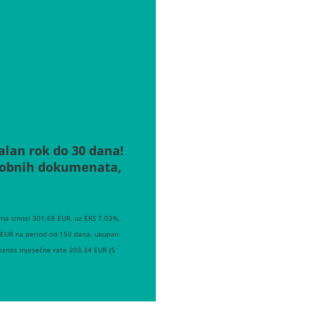
alan rok do 30 dana!
osobnih dokumenata,
ma iznosi 301,68 EUR, uz EKS 7,03%,
0 EUR na period od 150 dana, ukupan
 iznos mjesečne rate 203,34 EUR (5