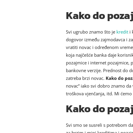
Kako do pozaj
Svi ugrubo znamo što je
kredit
i 
dogovor između zajmodavca i za
vratiti novac i određenom vreme
koja najčešće banka daje koris
pozajmice i internet pozajmice, 
bankovne verzije. Prednost do do
zatreba brzi novac.
Kako do poz
novac“ iako svi dobro znamo da v
troškova vjenčanja, itd. Mi ćem
Kako do pozaj
Svi smo se susreli s potrebom da
za brzim i mini kreditima i poza