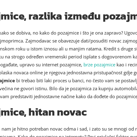
mice, razlika između pozajm
kako se dobiva, no kako do pozajmice i što je ona zapravo? Ugov
jmoprimca. Zajmodavac se obavezuje dati/posuditi novac zajmop
nskom roku u istom iznosu ali u manjim ratama. Kredit s druge s
niku na strogo određen vremenski period isplate s dogovorenom
pogađate, upravo su internet pozajmice,
brze pozajmice
kao i reci
laska novaca online je njegova jednostavna pristupačnost gdje go
ajmice
bi trebao biti laki proces u banci, no često vam se postavlja
ećina ne govori istinu. Bilo da je pozajmica za kupnju automobi
o vam predstaviti jednostavne načine kako da dođete do pozajmice
mice, hitan novac
 nam je hitno potreban novac odma i sad, i zato su se mnogi od n
jmicama. Kako do pozajmice na internetu? Prvi privlačni faktor ov