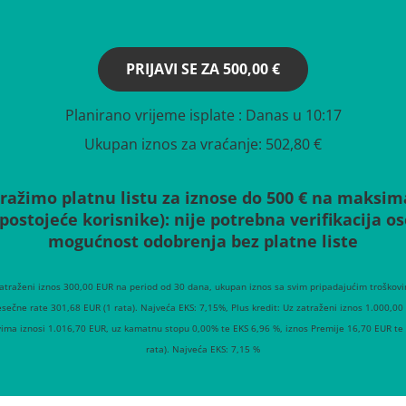
PRIJAVI SE ZA
500,00 €
Planirano vrijeme isplate
: Danas u 10:17
Ukupan iznos za vraćanje:
502,80 €
ražimo platnu listu za iznose do 500 € na maksim
(postojeće korisnike):
nije potrebna verifikacija 
mogućnost odobrenja bez platne liste
zatraženi iznos 300,00 EUR na period od 30 dana, ukupan iznos sa svim pripadajućim troškovi
esečne rate 301,68 EUR (1 rata). Najveća EKS: 7,15%, Plus kredit: Uz zatraženi iznos 1.000,0
vima iznosi 1.016,70 EUR, uz kamatnu stopu 0,00% te EKS 6,96 %, iznos Premije 16,70 EUR te
rata). Najveća EKS: 7,15 %