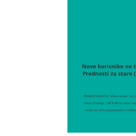
Nove korisnike ne t
Prednosti za stare 
PRIMJER KREDITA: Mikro kredit: Uz 
iznos Premije 1,68 EUR te iznos mj
iznos sa svim pripadajućim troško