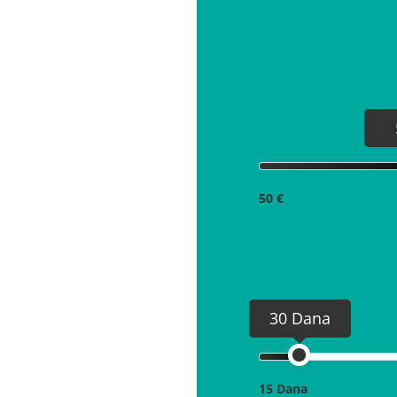
50 €
30 Dana
15 Dana