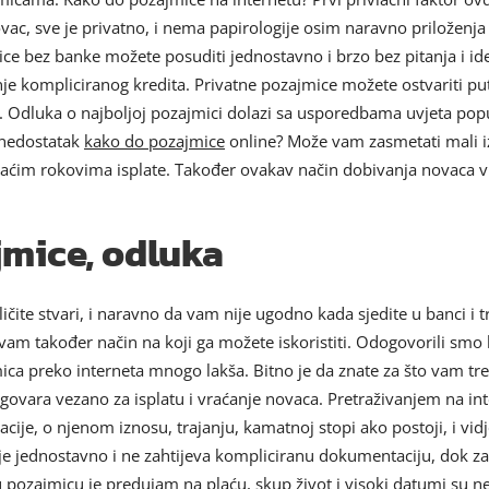
ovac, sve je privatno, i nema papirologije osim naravno priloženja
ice bez banke možete posuditi jednostavno i brzo bez pitanja i id
anje kompliciranog kredita. Privatne pozajmice možete ostvariti p
Odluka o najboljoj pozajmici dolazi sa usporedbama uvjeta popu
e nedostatak
kako do pozajmice
online? Može vam zasmetati mali i
 kraćim rokovima isplate. Također ovakav način dobivanja novaca 
mice, odluka
ičite stvari, i naravno da vam nije ugodno kada sjedite u banci i 
 vam također način na koji ga možete iskoristiti. Odogovorili smo 
ajmica preko interneta mnogo lakša. Bitno je da znate za što vam t
govara vezano za isplatu i vraćanje novaca. Pretraživanjem na i
cije, o njenom iznosu, trajanju, kamatnoj stopi ako postoji, i vidj
je jednostavno i ne zahtijeva kompliciranu dokumentaciju, dok za
nu pozajmicu je predujam na plaću, skup život i visoki datumi su n