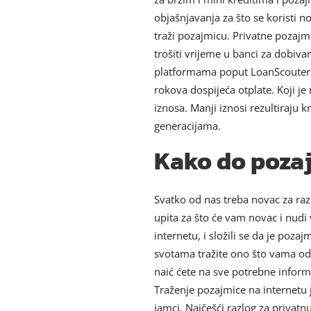
objašnjavanja za što se koristi n
traži pozajmicu. Privatne pozajm
trošiti vrijeme u banci za dobiv
platformama poput LoanScouter. 
rokova dospijeća otplate. Koji j
iznosa. Manji iznosi rezultiraju
generacijama.
Kako do pozaj
Svatko od nas treba novac za razl
upita za što će vam novac i nudi
internetu, i složili se da je poz
svotama tražite ono što vama od
naić ćete na sve potrebne informa
Traženje pozajmice na internetu 
jamci. Najčešći razlog za privat