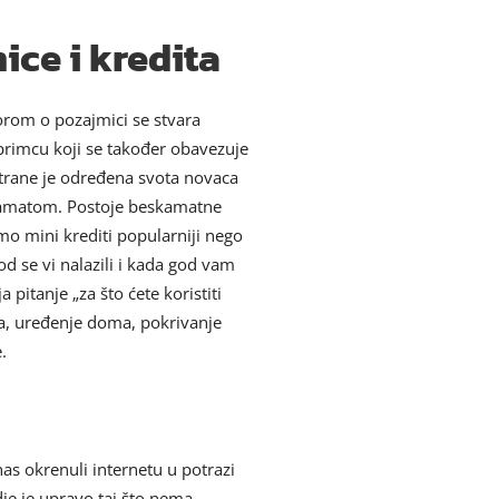
ice i kredita
orom o pozajmici se stvara
rimcu koji se također obavezuje
trane je određena svota novaca
 kamatom. Postoje beskamatne
mo mini krediti popularniji nego
d se vi nalazili i kada god vam
 pitanje „za što ćete koristiti
la, uređenje doma, pokrivanje
.
as okrenuli internetu u potrazi
dje je upravo taj što nema