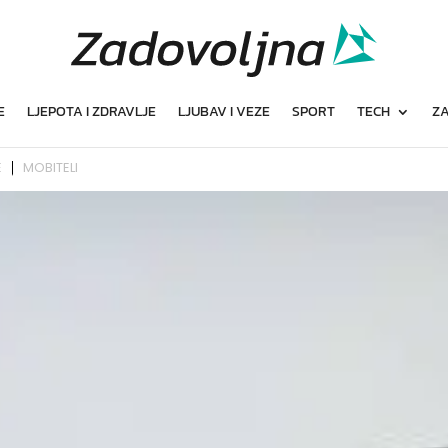
E
LJEPOTA I ZDRAVLJE
LJUBAV I VEZE
SPORT
TECH
ZA