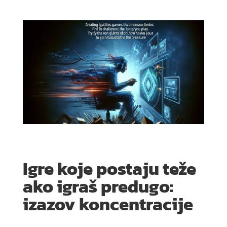
Igre koje postaju teže
ako igraš predugo:
izazov koncentracije