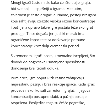
Mnogi igrači često misle kako će, što dulje igraju,
biti sve bolji i uspješniji u igrama. Međutim,
stvarnost je često drugačija. Naime, postoji niz igara
koje zahtijevaju izrazito visoku razinu koncentracije
i pažnje, a upravo takve igre postaju teže ako igraš
predugo. To se događa jer ljudski mozak ima
ograničene kapacitete za održavanje potpune
koncentracije kroz dulji vremenski period.
S vremenom, igrači postaju mentalno iscrpljeni, što
dovodi do pogrešaka i smanjene sposobnosti
donošenja kvalitetnih odluka.
Primjerice, igre poput Rizk casina zahtijevaju
neprestanu pažnju i brze reakcije igrača. Kada igrač
provede nekoliko sati za redom igrajući, njegova
koncentracija postupno slabi, a pažnja postaje
raspršena. Posljedica toga su češće pogreške,