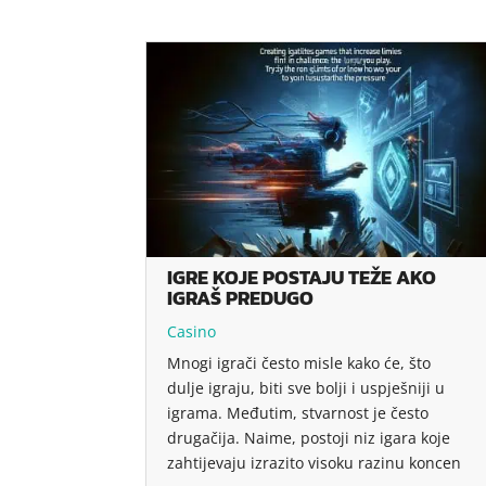
IGRE KOJE POSTAJU TEŽE AKO
IGRAŠ PREDUGO
Casino
Mnogi igrači često misle kako će, što
dulje igraju, biti sve bolji i uspješniji u
igrama. Međutim, stvarnost je često
drugačija. Naime, postoji niz igara koje
zahtijevaju izrazito visoku razinu koncen