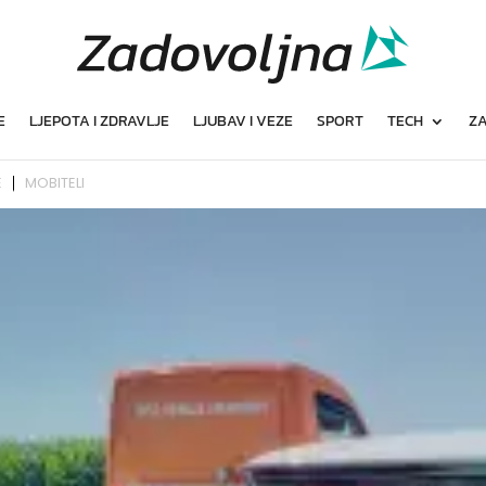
E
LJEPOTA I ZDRAVLJE
LJUBAV I VEZE
SPORT
TECH
ZA