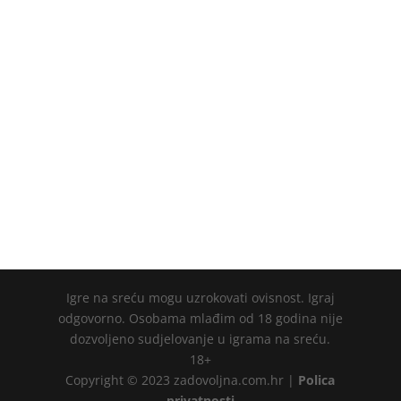
Igre na sreću mogu uzrokovati ovisnost. Igraj
odgovorno. Osobama mlađim od 18 godina nije
dozvoljeno sudjelovanje u igrama na sreću.
18+
Copyright © 2023 zadovoljna.com.hr |
Polica
privatnosti