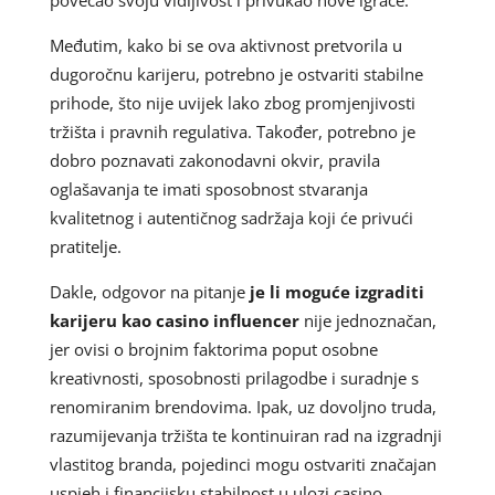
Međutim, kako bi se ova aktivnost pretvorila u
dugoročnu karijeru, potrebno je ostvariti stabilne
prihode, što nije uvijek lako zbog promjenjivosti
tržišta i pravnih regulativa. Također, potrebno je
dobro poznavati zakonodavni okvir, pravila
oglašavanja te imati sposobnost stvaranja
kvalitetnog i autentičnog sadržaja koji će privući
pratitelje.
Dakle, odgovor na pitanje
je li moguće izgraditi
karijeru kao casino influencer
nije jednoznačan,
jer ovisi o brojnim faktorima poput osobne
kreativnosti, sposobnosti prilagodbe i suradnje s
renomiranim brendovima. Ipak, uz dovoljno truda,
razumijevanja tržišta te kontinuiran rad na izgradnji
vlastitog branda, pojedinci mogu ostvariti značajan
uspjeh i financijsku stabilnost u ulozi casino