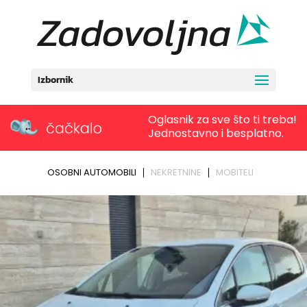
Izbornik