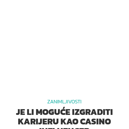
ZANIMLJIVOSTI
JE LI MOGUĆE IZGRADITI
KARIJERU KAO CASINO