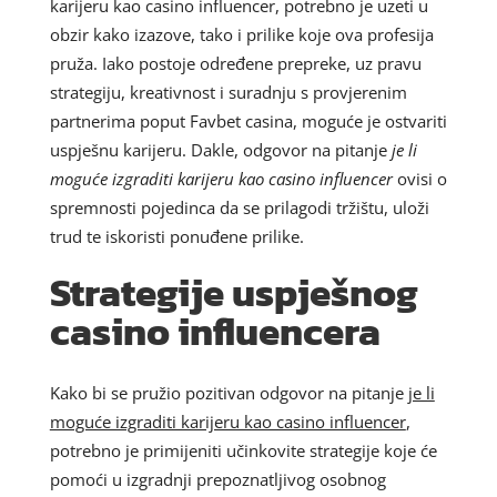
karijeru kao casino influencer, potrebno je uzeti u
obzir kako izazove, tako i prilike koje ova profesija
pruža. Iako postoje određene prepreke, uz pravu
strategiju, kreativnost i suradnju s provjerenim
partnerima poput Favbet casina, moguće je ostvariti
uspješnu karijeru. Dakle, odgovor na pitanje
je li
moguće izgraditi karijeru kao casino influencer
ovisi o
spremnosti pojedinca da se prilagodi tržištu, uloži
trud te iskoristi ponuđene prilike.
Strategije uspješnog
casino influencera
Kako bi se pružio pozitivan odgovor na pitanje
je li
moguće izgraditi karijeru kao casino influencer
,
potrebno je primijeniti učinkovite strategije koje će
pomoći u izgradnji prepoznatljivog osobnog