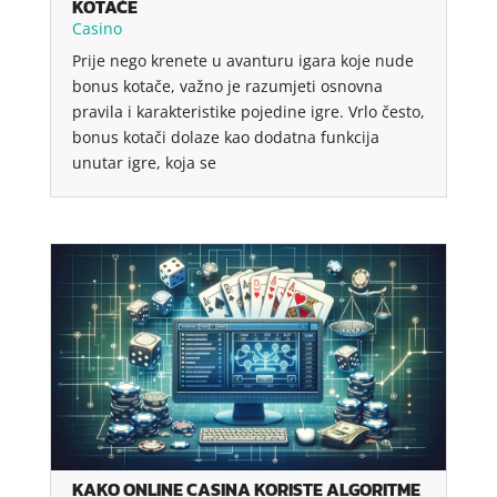
KOTAČE
Casino
Prije nego krenete u avanturu igara koje nude
bonus kotače, važno je razumjeti osnovna
pravila i karakteristike pojedine igre. Vrlo često,
bonus kotači dolaze kao dodatna funkcija
unutar igre, koja se
KAKO ONLINE CASINA KORISTE ALGORITME