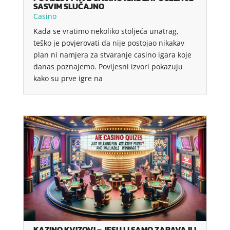
SASVIM SLUČAJNO
Casino
Kada se vratimo nekoliko stoljeća unatrag,
teško je povjerovati da nije postojao nikakav
plan ni namjera za stvaranje casino igara koje
danas poznajemo. Povijesni izvori pokazuju
kako su prve igre na
KAZINO KVIZOVI – JESU LI SAMO ZABAVA ILI