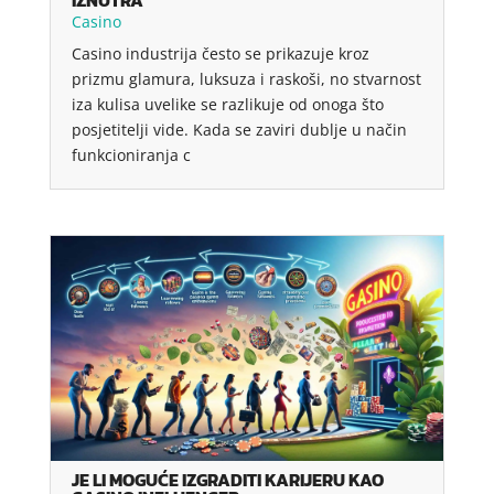
IZNUTRA
Casino
Casino industrija često se prikazuje kroz
prizmu glamura, luksuza i raskoši, no stvarnost
iza kulisa uvelike se razlikuje od onoga što
posjetitelji vide. Kada se zaviri dublje u način
funkcioniranja c
JE LI MOGUĆE IZGRADITI KARIJERU KAO