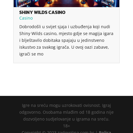
SHINY WILDS CASINO
Casino
Dobrodošli u svijet sjaja i uzbuđenja koji nudi
Shiny Wilds casino, mjesto gdje se magija igara
i blještavilo dobitaka spajaju u jedinstveno
iskustvo za svakog igrača. U ovoj oazi zabave,
igrači se mo
Igre na sreću mogu uzrokovati ovisnost. Igraj
odgovorno. Osobama mlađim od 18 godina nije
dozvoljeno sudjelovanje u igrama na sreću.
18+
Copyright © 2023 zadovoljna.com.hr |
Polica