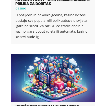
PRILIKA ZA DOBITAK
Casino
U posljednjih nekoliko godina, kazino kvizovi
postaju sve popularniji oblik zabave u svijetu
igara na sreću. Za razliku od tradicionalnih
kazino igara poput ruleta ili automata, kazino
kvizovi nude ig