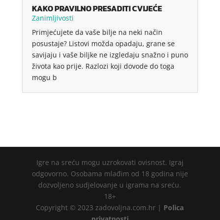
KAKO PRAVILNO PRESADITI CVIJEĆE
Zanimljivosti
Primjećujete da vaše bilje na neki način
posustaje? Listovi možda opadaju, grane se
savijaju i vaše biljke ne izgledaju snažno i puno
života kao prije. Razlozi koji dovode do toga
mogu b
Igre na sreću mogu uzrokovati ovisnost. Igraj
odgovorno. Osobama mlađim od 18 godina nije
dozvoljeno sudjelovanje u igrama na sreću.
18+
Copyright © 2023 zadovoljna.com.hr |
Polica
privatnosti