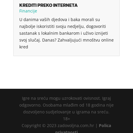
KREDITI PREKO INTERNETA
Financije
U danima vaših djedova i baka morali su
najbolje iskoristiti svoju nedjelju, dogovoriti
sastanak s lokalnim bankarom i uživo iznijeti
svoj slučaj. Danas? Zahvaljujući mnoštvu online
kred
Igre na sreću mogu uzrokovati ovisnost. Igraj
odgovorno. Osobama mlađim od 18 godina nije
dozvoljeno sudjelovanje u igrama na sreću.
18+
Copyright © 2023 zadovoljna.com.hr |
Polica
privatnosti