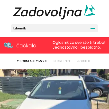
Izbornik