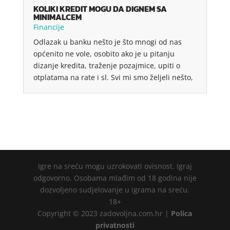
KOLIKI KREDIT MOGU DA DIGNEM SA
MINIMALCEM
Financije
Odlazak u banku nešto je što mnogi od nas
općenito ne vole, osobito ako je u pitanju
dizanje kredita, traženje pozajmice, upiti o
otplatama na rate i sl. Svi mi smo željeli nešto,
Igre na sreću mogu uzrokovati ovisnost. Igraj
odgovorno. Osobama mlađim od 18 godina nije
dozvoljeno sudjelovanje u igrama na sreću.
18+
Copyright © 2023 zadovoljna.com.hr |
Polica
privatnosti