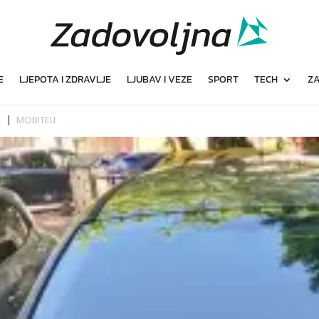
E
LJEPOTA I ZDRAVLJE
LJUBAV I VEZE
SPORT
TECH
ZA