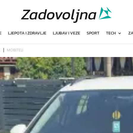
E
LJEPOTA I ZDRAVLJE
LJUBAV I VEZE
SPORT
TECH
ZA