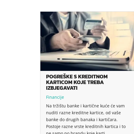
POGREŠKE S KREDITNOM
KARTICOM KOJE TREBA
IZBJEGAVATI
Financije
Na tržištu banke i kartične kuće će vam
nuditi razne kreditne kartice, od vaše
banke do drugih banaka i kartičara.
Postoje razne vrste kreditnih kartica i to
ne samo po brandu koje karti