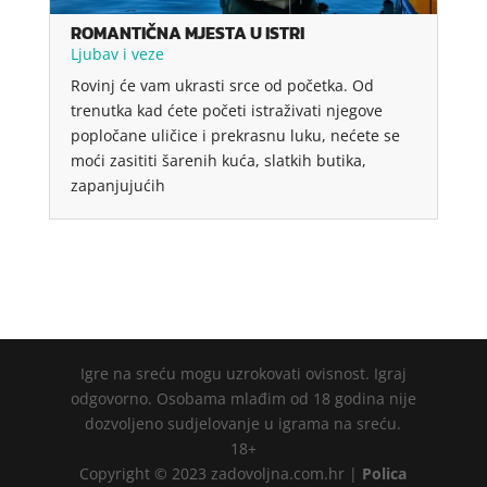
ROMANTIČNA MJESTA U ISTRI
Ljubav i veze
Rovinj će vam ukrasti srce od početka. Od
trenutka kad ćete početi istraživati ​​njegove
popločane uličice i prekrasnu luku, nećete se
moći zasititi šarenih kuća, slatkih butika,
zapanjujućih
Igre na sreću mogu uzrokovati ovisnost. Igraj
odgovorno. Osobama mlađim od 18 godina nije
dozvoljeno sudjelovanje u igrama na sreću.
18+
Copyright © 2023 zadovoljna.com.hr |
Polica