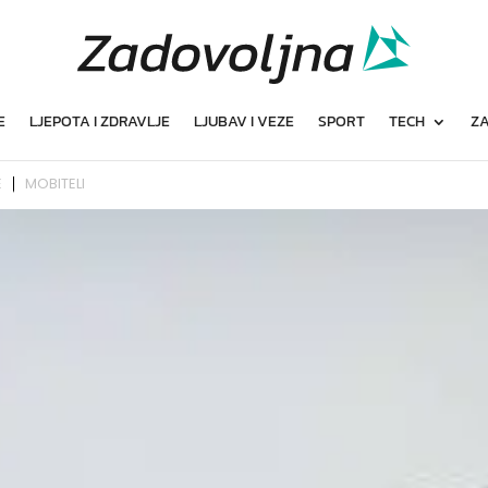
E
LJEPOTA I ZDRAVLJE
LJUBAV I VEZE
SPORT
TECH
ZA