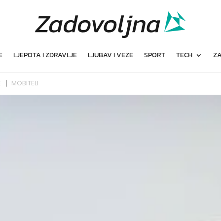
E
LJEPOTA I ZDRAVLJE
LJUBAV I VEZE
SPORT
TECH
ZA