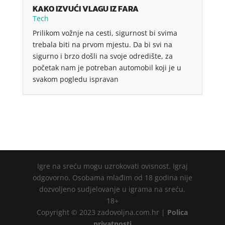
KAKO IZVUĆI VLAGU IZ FARA
Tech
Prilikom vožnje na cesti, sigurnost bi svima
trebala biti na prvom mjestu. Da bi svi na
sigurno i brzo došli na svoje odredište, za
početak nam je potreban automobil koji je u
svakom pogledu ispravan
Igre na sreću mogu uzrokovati ovisnost. Igraj
odgovorno. Osobama mlađim od 18 godina nije
dozvoljeno sudjelovanje u igrama na sreću.
18+
Copyright © 2023 zadovoljna.com.hr |
Polica
privatnosti