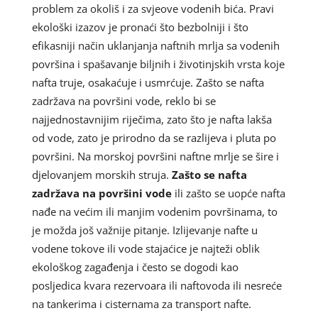
problem za okoliš i za svjeove vodenih bića. Pravi
ekološki izazov je pronaći što bezbolniji i što
efikasniji način uklanjanja naftnih mrlja sa vodenih
površina i spašavanje biljnih i životinjskih vrsta koje
nafta truje, osakaćuje i usmrćuje. Zašto se nafta
zadržava na površini vode, reklo bi se
najjednostavnijim riječima, zato što je nafta lakša
od vode, zato je prirodno da se razlijeva i pluta po
površini. Na morskoj površini naftne mrlje se šire i
djelovanjem morskih struja.
Zašto se nafta
zadržava na površini vode
ili zašto se uopće nafta
nađe na većim ili manjim vodenim površinama, to
je možda još važnije pitanje. Izlijevanje nafte u
vodene tokove ili vode stajaćice je najteži oblik
ekološkog zagađenja i često se dogodi kao
posljedica kvara rezervoara ili naftovoda ili nesreće
na tankerima i cisternama za transport nafte.