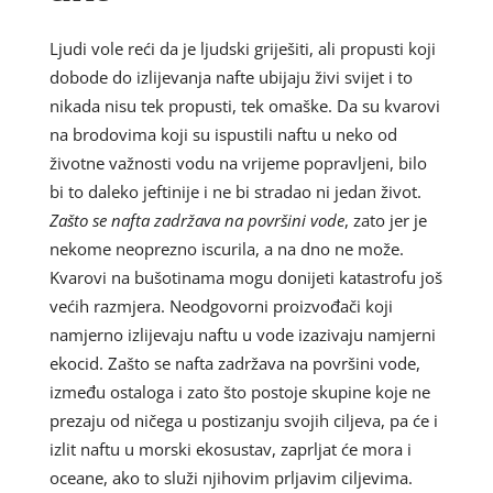
Ljudi vole reći da je ljudski griješiti, ali propusti koji
dobode do izlijevanja nafte ubijaju živi svijet i to
nikada nisu tek propusti, tek omaške. Da su kvarovi
na brodovima koji su ispustili naftu u neko od
životne važnosti vodu na vrijeme popravljeni, bilo
bi to daleko jeftinije i ne bi stradao ni jedan život.
Zašto se nafta zadržava na površini vode
, zato jer je
nekome neoprezno iscurila, a na dno ne može.
Kvarovi na bušotinama mogu donijeti katastrofu još
većih razmjera. Neodgovorni proizvođači koji
namjerno izlijevaju naftu u vode izazivaju namjerni
ekocid. Zašto se nafta zadržava na površini vode,
između ostaloga i zato što postoje skupine koje ne
prezaju od ničega u postizanju svojih ciljeva, pa će i
izlit naftu u morski ekosustav, zaprljat će mora i
oceane, ako to služi njihovim prljavim ciljevima.